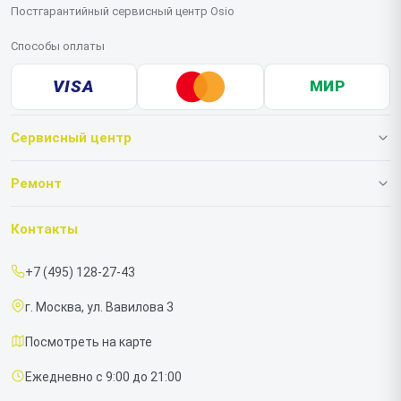
Постгарантийный сервисный центр Osio
Способы оплаты
VISA
МИР
Сервисный центр
О нашем сервисе
Ремонт
Гарантия
Ноутбуков
Контакты
Прайс-лист
Моноблоков
+7 (495) 128-27-43
Срочный ремонт
г. Москва, ул. Вавилова 3
Доставка и способы оплаты
Посмотреть на карте
Диагностика
Ежедневно с 9:00 до 21:00
Контакты