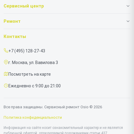
Сервисный центр
О нашем сервисе
Ремонт
Гарантия
Ноутбуков
Контакты
Прайс-лист
Моноблоков
+7 (495) 128-27-43
Срочный ремонт
г. Москва, ул. Вавилова 3
Доставка и способы оплаты
Посмотреть на карте
Диагностика
Ежедневно с 9:00 до 21:00
Контакты
Все права защищены. Сервисный ремонт Osio © 2026
Политика конфиденциальности
Информация на сайте носит ознакомительный характер и не является
публичной офертой, определяемой положениями статьи 437