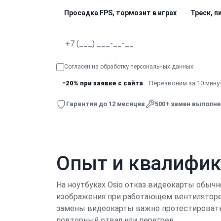
Просадка FPS, тормозит в играх
Треск, п
Согласен на обработку
персональных данных
−20% при заявке с сайта
Перезвоним за 10 минут
Гарантия до 12 месяцев
500+ замен выполн
Опыт и квалифи
На ноутбуках Osio отказ видеокарты обычн
изображения при работающем вентиляторе;
замены видеокарты важно протестировать 
повторный отвал или перегрев.