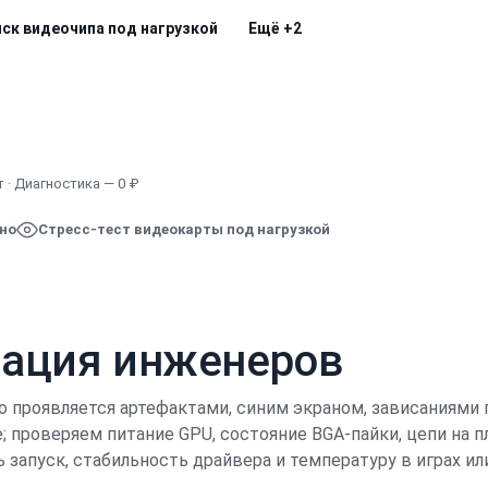
иск видеочипа под нагрузкой
Ещё
+2
Узнать точную стоимость
 · Диагностика — 0 ₽
ено
Стресс-тест видеокарты под нагрузкой
кация инженеров
о проявляется артефактами, синим экраном, зависаниями
 проверяем питание GPU, состояние BGA-пайки, цепи на п
запуск, стабильность драйвера и температуру в играх ил