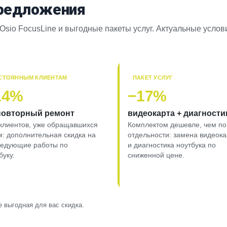
предложения
Osio FocusLine и выгодные пакеты услуг. Актуальные усло
СТОЯННЫМ КЛИЕНТАМ
ПАКЕТ УСЛУГ
14%
−17%
повторный ремонт
видеокарта + диагности
клиентов, уже обращавшихся
Комплектом дешевле, чем по
м: дополнительная скидка на
отдельности: замена видеок
ледующие работы по
и диагностика ноутбука по
буку.
сниженной цене.
 выгодная для вас скидка.