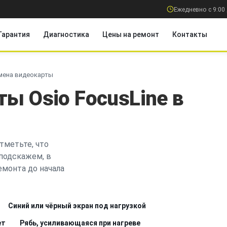
Ежедневно с 9:00 
Гарантия
Диагностика
Цены на ремонт
Контакты
мена видеокарты
ы Osio FocusLine в
тметьте, что
 подскажем, в
емонта до начала
Синий или чёрный экран под нагрузкой
ет
Рябь, усиливающаяся при нагреве