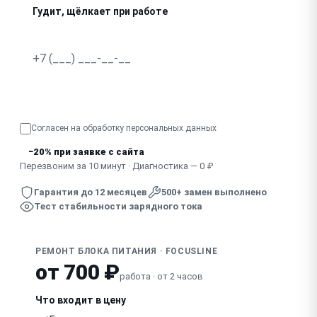
Гудит, щёлкает при работе
Греется сильнее обычного
Индикатор горит, а заряда нет
Узнать точную стоимость
Провод переломился у разъёма
Согласен на обработку
персональных данных
−20% при заявке с сайта
Перезвоним за 10 минут · Диагностика — 0 ₽
Гарантия до 12 месяцев
500+ замен выполнено
Тест стабильности зарядного тока
РЕМОНТ БЛОКА ПИТАНИЯ · FOCUSLINE
от 700 ₽
работа · от 2 часов
Что входит в цену