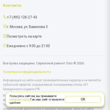
Гарантия
Ноутбуков
Контакты
Прайс-лист
Моноблоков
+7 (495) 128-27-43
Срочный ремонт
г. Москва, ул. Вавилова 3
Доставка и способы оплаты
Посмотреть на карте
Диагностика
Ежедневно с 9:00 до 21:00
Контакты
Все права защищены. Сервисный ремонт Osio © 2026
Политика конфиденциальности
Информация на сайте носит ознакомительный характер и не является
публичной офертой, определяемой положениями статьи 437
Гражданского кодекса РФ.
Мы специализируемся на обслуживании и ремонте техники Osio, но не
Пользуясь сайтом, вы принимаете
ОК
политику куки
. Так наш сайт становится
являемся их официальным представителем. Предоставляем
удобнее
профессиональные услуги после истечения гарантии, а также
осуществляем диагностику и наладку продукции. Цены на сайте